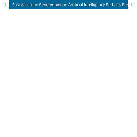
Sosialisasi dan Pendampingan Artificial Intelligence Berbasis Partisipatif sebagai Upaya Penguatan Pendidikan Kreatif Siswa